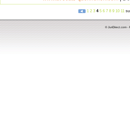
1
2
3
4
5
6
7
8
9
10
11
su
© JuriDirect.com -